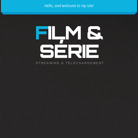
Hello, and welcome to my site!
FILM &
SÉRIE
STREAMING & TÉLÉCHARGEMENT