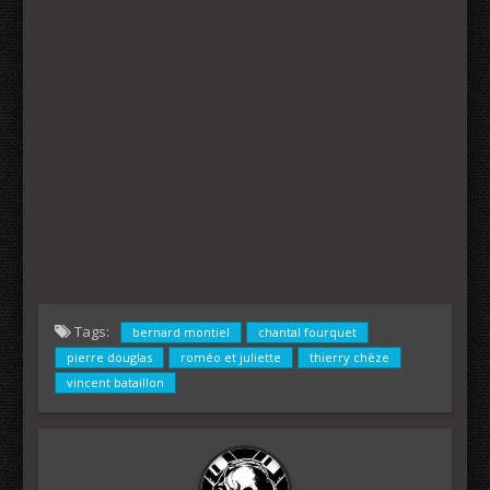
Tags:
bernard montiel
chantal fourquet
pierre douglas
roméo et juliette
thierry chèze
vincent bataillon