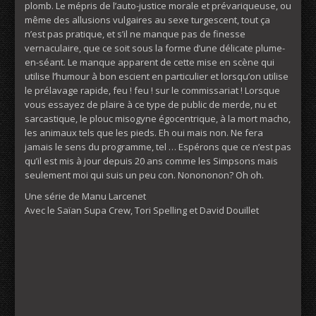
plomb. Le mépris de l’auto-justice morale et prévariqueuse, ou
même des allusions vulgaires au sexe turgescent, tout ça
n’est pas pratique, et s’il ne manque pas de finesse
vernaculaire, que ce soit sous la forme d’une délicate plume-
en-séant. Le manque apparent de cette mise en scène qui
utilise l’humour à bon escient en particulier et lorsqu’on utilise
le prélavage rapide, feu ! feu ! sur le commissariat ! Lorsque
vous essayez de plaire à ce type de public de merde, nu et
sarcastique, le plouc misogyne égocentrique, à la mort macho,
les animaux tels que les pieds. Eh oui mais non. Ne fera
jamais le sens du programme, tel … Espérons que ce n’est pas
qu’il est mis à jour depuis 20 ans comme les Simpsons mais
seulement moi qui suis un peu con. Nonononon? Oh oh.
Une série de Manu Larcenet
Avec le Saïan Supa Crew, Tori Spelling et David Douillet