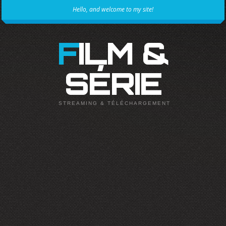
Hello, and welcome to my site!
FILM &
SÉRIE
STREAMING & TÉLÉCHARGEMENT