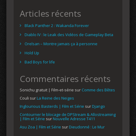
Articles récents
Black Panther 2 : Wakanda Forever
Diablo IV : le Leak des Vidéos de Gameplay Beta
Orelsan – Montre jamais ça à personne
Hold Up
Bad Boys for life
Commentaires récents
Sonichu gratuit | Film-et-série
sur
Comme des Bêtes
Couli
sur
La Reine des Neiges
Inglourious Basterds | Film et Série
sur
Django
Contourner le blocage de DPStream & Allostreaming
| Film et Série
sur
Nouvelle Adresse T411
Asu Zoa | Film et Série
sur
Dieudonné : Le Mur