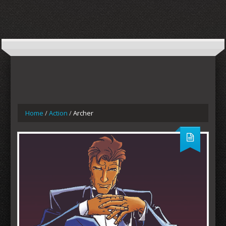
Home
/
Action
/
Archer