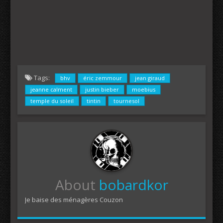
Tags:
bhv
éric zemmour
jean giraud
jeanne calment
justin bieber
moebius
temple du soleil
tintin
tournesol
About
bobardkor
Je baise des ménagères Couzon