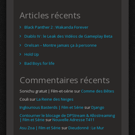
Articles récents
Black Panther 2 : Wakanda Forever
Diablo IV : le Leak des Vidéos de Gameplay Beta
Orelsan – Montre jamais ça à personne
Hold Up
Bad Boys for life
Commentaires récents
Sonichu gratuit | Film-et-série
sur
Comme des Bêtes
Couli
sur
La Reine des Neiges
Inglourious Basterds | Film et Série
sur
Django
Contourner le blocage de DPStream & Allostreaming
| Film et Série
sur
Nouvelle Adresse T411
Asu Zoa | Film et Série
sur
Dieudonné : Le Mur