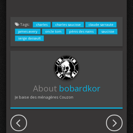
Tags:
charles
charles saucisse
claude sarraute
james avery
oncle tom
pénis des nains
saucisse
serge dassault
About
bobardkor
Je baise des ménagères Couzon