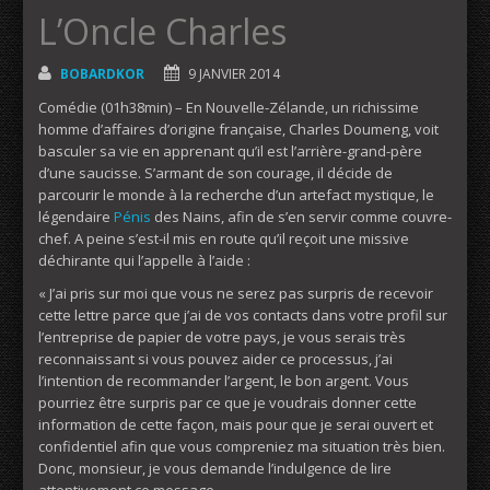
L’Oncle Charles
BOBARDKOR
9 JANVIER 2014
Comédie (01h38min) – En Nouvelle-Zélande, un richissime
homme d’affaires d’origine française, Charles Doumeng, voit
basculer sa vie en apprenant qu’il est l’arrière-grand-père
d’une saucisse. S’armant de son courage, il décide de
parcourir le monde à la recherche d’un artefact mystique, le
légendaire
Pénis
des Nains, afin de s’en servir comme couvre-
chef. A peine s’est-il mis en route qu’il reçoit une missive
déchirante qui l’appelle à l’aide :
« J’ai pris sur moi que vous ne serez pas surpris de recevoir
cette lettre parce que j’ai de vos contacts dans votre profil sur
l’entreprise de papier de votre pays, je vous serais très
reconnaissant si vous pouvez aider ce processus, j’ai
l’intention de recommander l’argent, le bon argent. Vous
pourriez être surpris par ce que je voudrais donner cette
information de cette façon, mais pour que je serai ouvert et
confidentiel afin que vous compreniez ma situation très bien.
Donc, monsieur, je vous demande l’indulgence de lire
attentivement ce message.