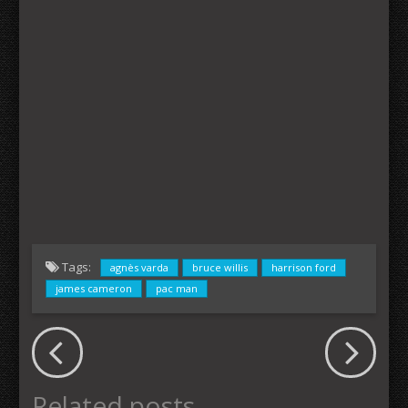
Tags:
agnès varda
bruce willis
harrison ford
james cameron
pac man
Related posts