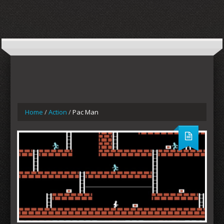
Home
/
Action
/
Pac Man