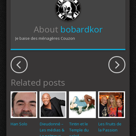
About
bobardkor
Je baise des ménagères Couzon
Related posts
Han Solo
Dieudonné –
Tintin et le
Les Fruits de
Les médias &
Temple du
la Passion
La politique
soleil