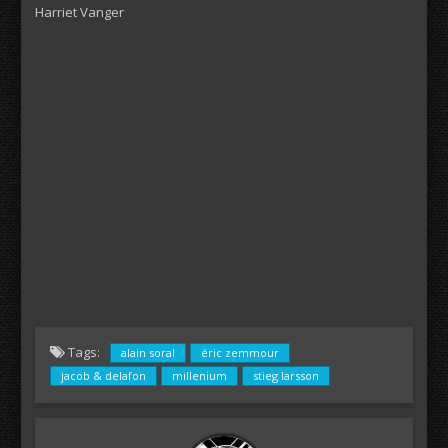
Harriet Vanger
Tags:
alain soral
éric zemmour
jacob & delafon
millenium
stieg larsson