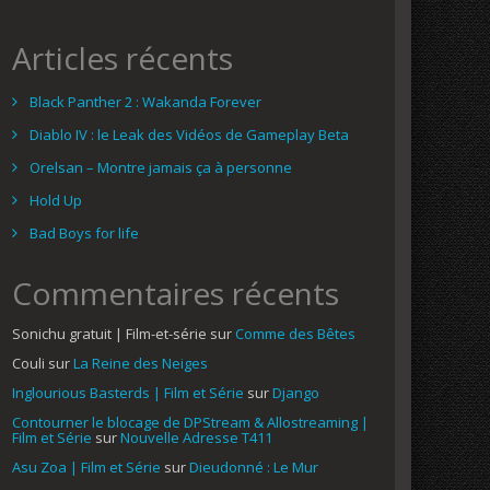
Articles récents
Black Panther 2 : Wakanda Forever
Diablo IV : le Leak des Vidéos de Gameplay Beta
Orelsan – Montre jamais ça à personne
Hold Up
Bad Boys for life
Commentaires récents
Sonichu gratuit | Film-et-série
sur
Comme des Bêtes
Couli
sur
La Reine des Neiges
Inglourious Basterds | Film et Série
sur
Django
Contourner le blocage de DPStream & Allostreaming |
Film et Série
sur
Nouvelle Adresse T411
Asu Zoa | Film et Série
sur
Dieudonné : Le Mur