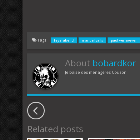
Tags:
feyerabend
manuel valls
paul verhoeven
About
bobardkor
Je baise des ménagères Couzon
Related posts