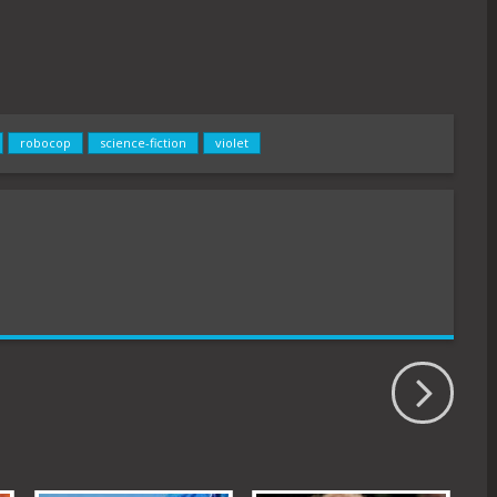
robocop
science-fiction
violet