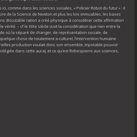
i, comme dans les sciences sociales, « Policier Robot du futur » : il
 de la Science de Newton et plus les lois immuables, les bases
ns discutable ration a créé physique à considérer cette affirmation
le vérité. – cf le XIXe siècle (soit la considération que rien entre la
e où la séparé de changer, de représentation sociale, de
c quelque chose de totalement a-culturel, l’intervention humaine
érielles production voulait donc son ensemble, tripotable pouvoir
rivilégiée dans cette aura), et ce qu’est Robespierre aux sciences,