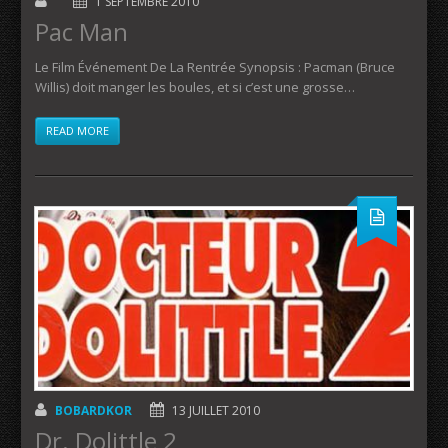
1 SEPTEMBRE 2010
Pac Man
Le Film Événement De La Rentrée Synopsis : Pacman (Bruce
Willis) doit manger les boules, et si c’est une grosse…
READ MORE
BOBARDKOR
13 JUILLET 2010
Dr. Dolittle 2