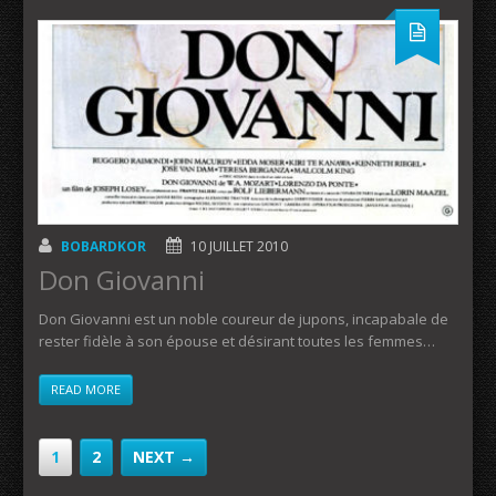
BOBARDKOR
10 JUILLET 2010
Don Giovanni
Don Giovanni est un noble coureur de jupons, incapabale de
rester fidèle à son épouse et désirant toutes les femmes…
READ MORE
1
2
NEXT →